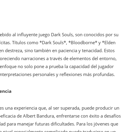
ebido al influyente juego Dark Souls, son conocidos por su
plícitas. Títulos como *Dark Souls*, *Bloodborne* y *Elden
en destreza, sino también en paciencia y tenacidad. Estos
avoreciendo narraciones a través de elementos del entorno,
e enfoque no solo pone a prueba la capacidad del jugador
nterpretaciones personales y reflexiones más profundas.
iencia
s es una experiencia que, al ser superada, puede producir un
oeficacia de Albert Bandura, enfrentarse con éxito a desafíos
ad para manejar futuras dificultades. Para los jóvenes que
un nivel especialmente complicado puede traducirse en un