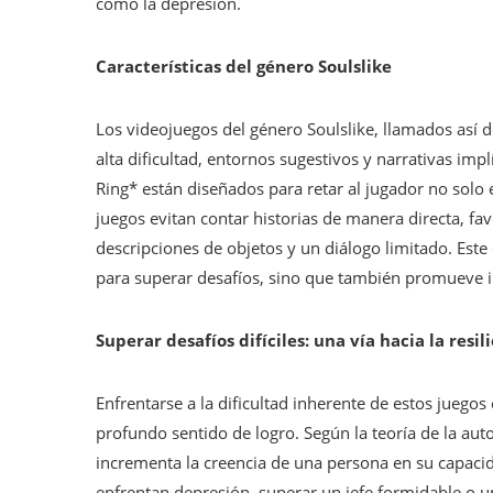
como la depresión.
Características del género Soulslike
Los videojuegos del género Soulslike, llamados así d
alta dificultad, entornos sugestivos y narrativas im
Ring* están diseñados para retar al jugador no solo 
juegos evitan contar historias de manera directa, f
descripciones de objetos y un diálogo limitado. Est
para superar desafíos, sino que también promueve i
Superar desafíos difíciles: una vía hacia la resil
Enfrentarse a la dificultad inherente de estos juego
profundo sentido de logro. Según la teoría de la aut
incrementa la creencia de una persona en su capacid
enfrentan depresión, superar un jefe formidable o 