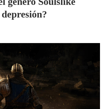
el género Soulslike
 depresión?